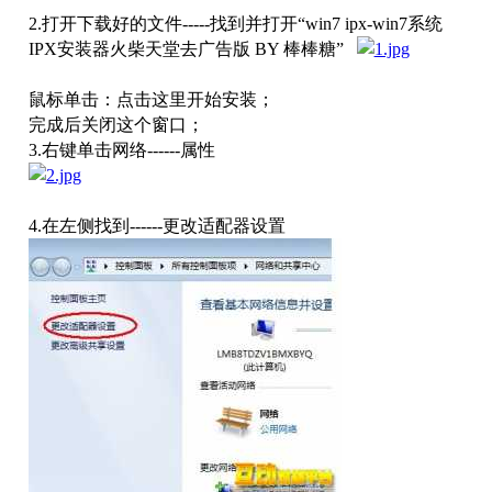
2.
打开下载好的文件
-----
找到并打开“
win7 ipx-win7
系统
IPX
安装器火柴天堂去广告版
BY
棒棒糖
”
鼠标单击：点击这里开始安装；
完成后关闭这个窗口；
3.
右键单击网络
------
属性
4.
在左侧找到
------
更改适配器设置