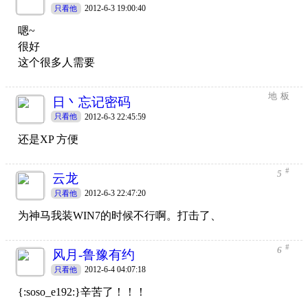
2012-6-3 19:00:40
只看他
嗯~
很好
这个很多人需要
地板
日丶忘记密码
2012-6-3 22:45:59
只看他
还是XP 方便
#
5
云龙
2012-6-3 22:47:20
只看他
为神马我装WIN7的时候不行啊。打击了、
#
6
风月-鲁豫有约
2012-6-4 04:07:18
只看他
{:soso_e192:}辛苦了！！！