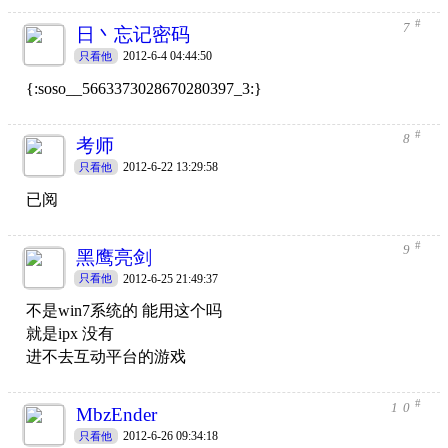
#
7
日丶忘记密码
2012-6-4 04:44:50
只看他
{:soso__5663373028670280397_3:}
#
8
考师
2012-6-22 13:29:58
只看他
已阅
#
9
黑鹰亮剑
2012-6-25 21:49:37
只看他
不是win7系统的 能用这个吗
就是ipx 没有
进不去互动平台的游戏
#
10
MbzEnder
2012-6-26 09:34:18
只看他