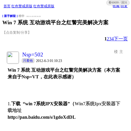
看60699 / 回31
收藏
回复
首页
红色警戒原版
红色警戒原版
[ 新手解疑 ]
精华
- 2012-6-26 09:34:18
Win 7 系统 互动游戏平台之红警完美解决方案
【点击复制/分享】
1
2
3
4
下一页
楼主
Nsp=502
2012-6-3 01:10:23
只看他
Win 7
系统
互动游戏平台之红警完美解决方案（本方案
来自于Nsp=VT，在此表示感谢）
1.
下载
“
win 7
系统
IPX
安装器”（
Win7系统Ipx安装器下
载地址
http://pan.baidu.com/s/1gdoXdDL