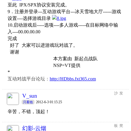
至此
IPX/SPX
协议安装完成。
9
．注册并登录
---
互动游戏平台
---
冰天雪地大厅
------
游戏
设置
----
选择游戏目录
10.
启动游戏后
-----
选项
----
多人游戏
-----
在目标网络中输
入
----00.00.00.00
完成
好了
大家可以进游戏玩对战了。
谢谢
本方案由
新起点战队
NSP=VT
提供
*
互动对战平台论坛：
http://HDbbs.fxt365.com
沙发
V_sun
2012-6-3 01:15:25
只看他
辛苦，不错，顶起！
板凳
幻影-云烟