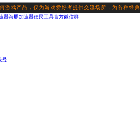
何游戏产品，仅为游戏爱好者提供交流场所，为各种经
星
罗马
帝国
征服者
魔兽
星际
红警
突袭
直播频道
下载平台
会
速器
海豚加速器
便民工具
官方微信群
帐号