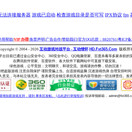
无法连接服务器
游戏已启动
检查游戏目录是否可写
IPX协议
fps
使用帮助
|
VIP 办理
|
免责声明
|
广告合作
|
赞助我们
|
官方QQ总群：8820761
|
粤ICP备2
opyright © 2004 - 2026
互动游戏对战平台 - 互动情怀
HD.Fxt365.Com
版权所
平台目前已通过金山安全中心、360安全中心、QQ电脑管家、百度杀毒等多家杀软的
在腾讯软件管家、百度软件、各大软件下载网站中可直接下载安装。
绿色游戏，公平竞技；文明聊天，和谐交流。游戏请勿作弊，切勿沉迷！
拒绝盗版游戏 注意自我保护 谨防受骗上当。合适游戏益脑 沉迷游戏伤身 合理安排时间
人意见，与本站立场无关。发表者完全独立承担其发表内容导致的一切法律责任。发
请增加新游戏支持，请到 事务区发帖。
[点此进行举报投诉]
投诉举报邮箱，
admin@fxt365.