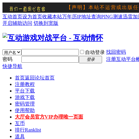
【声明】本站不运营或出版任
流
互动首页
设为首页
收藏本站
万年历
IP地址查询
PING测速
迅雷加
开启辅助访问
切换到宽版
找回密码
自动登录
密码
注册互动平台
登录
快捷导航
首页
返回论坛首页
注册教程
平台下载
游戏下载
密码管理
使用帮助
大厅会员
官方VIP办理唯一页面
互币
排行
Ranklist
道具