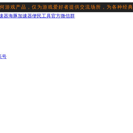
何游戏产品，仅为游戏爱好者提供交流场所，为各种经
星
罗马
帝国
征服者
魔兽
星际
红警
突袭
直播频道
下载平台
会
速器
海豚加速器
便民工具
官方微信群
帐号