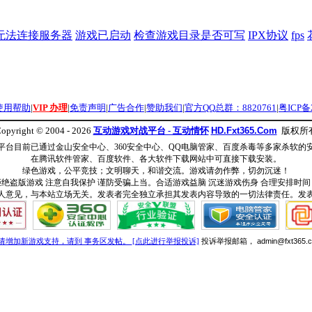
无法连接服务器
游戏已启动
检查游戏目录是否可写
IPX协议
fps
使用帮助
|
VIP 办理
|
免责声明
|
广告合作
|
赞助我们
|
官方QQ总群：8820761
|
粤ICP备2
opyright © 2004 - 2026
互动游戏对战平台 - 互动情怀
HD.Fxt365.Com
版权所
平台目前已通过金山安全中心、360安全中心、QQ电脑管家、百度杀毒等多家杀软的
在腾讯软件管家、百度软件、各大软件下载网站中可直接下载安装。
绿色游戏，公平竞技；文明聊天，和谐交流。游戏请勿作弊，切勿沉迷！
拒绝盗版游戏 注意自我保护 谨防受骗上当。合适游戏益脑 沉迷游戏伤身 合理安排时间
人意见，与本站立场无关。发表者完全独立承担其发表内容导致的一切法律责任。发
请增加新游戏支持，请到 事务区发帖。
[点此进行举报投诉]
投诉举报邮箱，
admin@fxt365.