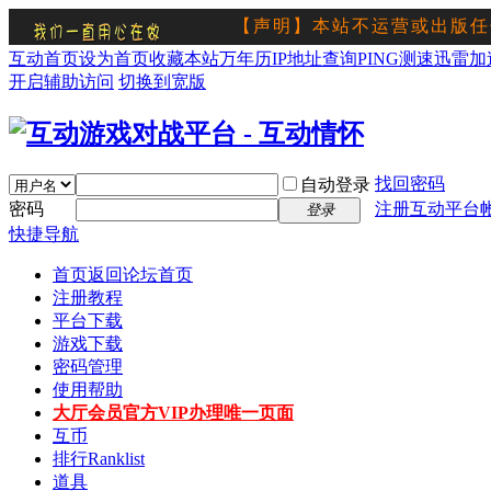
【声明】本站不运营或出版任
流
互动首页
设为首页
收藏本站
万年历
IP地址查询
PING测速
迅雷加
开启辅助访问
切换到宽版
找回密码
自动登录
密码
注册互动平台
登录
快捷导航
首页
返回论坛首页
注册教程
平台下载
游戏下载
密码管理
使用帮助
大厅会员
官方VIP办理唯一页面
互币
排行
Ranklist
道具